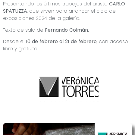
Presentando los últimos trabajos del artista
CARLO
SPATUZZA
, que sirven para arrancar el ciclo de
exposiciones 2024 de la galería.
Texto de sala de
Fernando Colmán.
Desde el
10 de febrero al 21 de febrero
, con acceso
libre y gratuito.