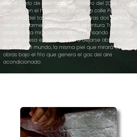
Soy el Carlo de una tarde de febrero del 2024,
envuelto en el halo de la casa de la calle
Peterevy
y
del humo del tabaco oriental, mientras dos vecinas
vienen a darme una mano con la pintura. Trabajo
desde la fija mirada de Vaquita, pensando en la piel
que atraviesa el mercado para dejarse absorber por
el sabor del mundo, la misma piel que mirará estas
obras bajo el frío que genera el gas del aire
acondicionado.