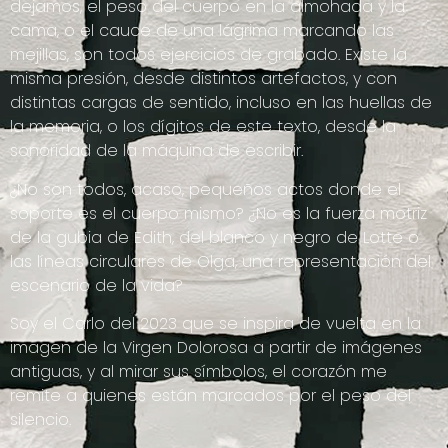
dejamos, el peso del cuerpo en la almohada y la
cama, o el cauce de una lágrima marcando las
mejillas, son todos ejercicios de grabado. Existe la
misma presión, desde distintos artefactos, y con
distintas cargas de sentido, incluso en las huellas de
la memoria, o los dígitos de este texto, desde la
sonoridad de la máquina de escribir.
¿No son todos, acaso, pequeños actos donde el
soporte es el cuerpo mismo? ¿No es la fuerza motriz
de la gubia de Edith, del blanco y negro de Lotte o
las líneas circulares de Olga, una representación del
escenario de la vida?
Soy el Carlo del 2023 que se inspira de vuelta en la
imagen de la Virgen Dolorosa a partir de imágenes
antiguas, y al mirar sus símbolos, el corazón me
remite a quienes están marcados por el peso del
silencio.