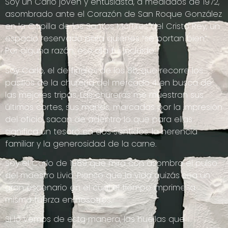
Soy un Carlo joven y entusiasta, a mediados de 1972,
asombrado ante el Corazón de San Roque González
en la Capilla de los Santos Mártires del Cristo Rey, un
espacio reservado para quienes “se portan bien”.
Por alguna razón, ese día fui incluido.
Soy Carlo, el de finales de los 80, que recorre los
pasillos de la churería del mercado 4 en busca de
las mejores tripas. Las chureras me muestran sus
últimos cortes, sus manos, marcadas por la impresión
del oficio, sacan de adentro lo que para ellas
significa un tesoro en dos sentidos: la herencia
familiar y la generosidad de la carne.
Soy el Carlo de 1989 que mira con asombro el pulso
del maestro Livio. Pienso que la vida quizás sea un
gran escenario en el cual el tiempo imprime la
misma fuerza en nosotros.
Si lo vemos de esta manera, las huellas que