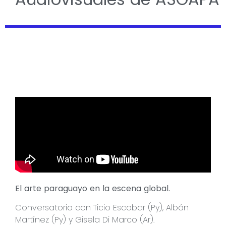
El arte paraguayo en la escena global.
Conversatorio con Ticio Escobar (Py), Albán
Martínez (Py) y Gisela Di Marco (Ar).