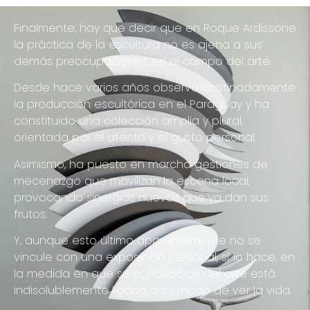
Finalmente, hay que decir que en Roque Ardissone
la práctica de la escultura no es ajena a sus
demás preocupaciones en el campo del arte.
Desde hace varios años observa obstinadamente
la producción escultórica en el Paraguay y ha
constituido una colección amplia y plural,
orientada por el afecto y el gusto personal.
Asimismo, ha puesto en marcha gestiones de
mecenazgo que movilizan la escena local,
provocando sinergias nuevas que ya dan sus
frutos.
Y, aunque esto último aparentemente no se
vincule con una exposición personal, sí lo hace, en
la medida en que su concepción del arte está
indisolublemente ligada a su modo de ver la vida.