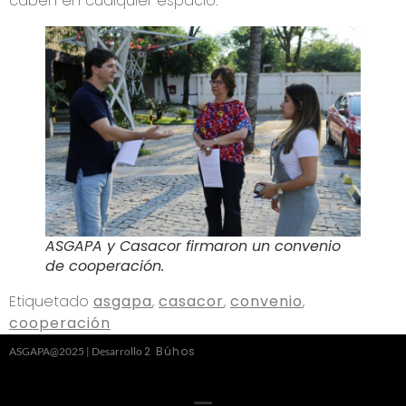
caben en cualquier espacio.
ASGAPA y Casacor firmaron un convenio
de cooperación.
Etiquetado
asgapa
,
casacor
,
convenio
,
cooperación
2 Búhos
ASGAPA@2025 | Desarrollo