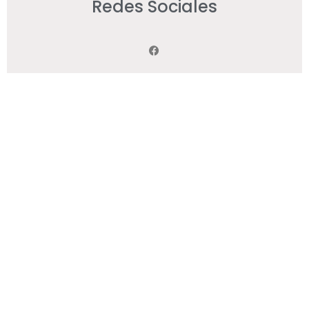
Redes Sociales
Suscríbete para recibir novedades
Enviar
2 Búhos
ASGAPA@2025 | Desarrollo