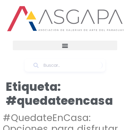
Etiqueta:
#quedateencasa
#QuedateEnCasa:
Opciones para disfrutar