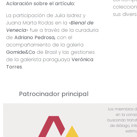
Aclaración sobre el artículo:
coleccion
sus diver
La participación de Julia Isidrez y
Juana Marta Rodas en la «
Bienal de
Venecia
» fue a través de la curaduria
de
Adriano Pedrosa,
con el
acompañamiento de la galería
Gomide&Co
de Brasil y las gestiones
de la galerista paraguaya
Verónica
Torres
.
Patrocinador principal
Los miembros 
en la conso
buscando transf
de diálogo, in
estimu