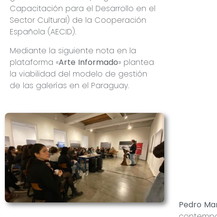
Capacitación para el Desarrollo en el
Sector Cultural) de la Cooperación
Española (AECID).
Mediante la siguiente nota en la
plataforma «
Arte Informado
» plantea
la viabilidad del modelo de gestión
de las galerías en el Paraguay.
Pedro Mar
contempor