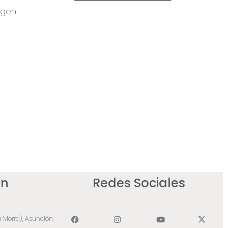
ogen
ón
Redes Sociales
a Morra), Asunción,