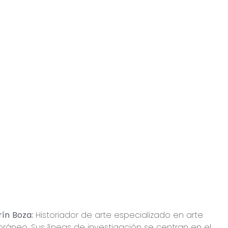
ín Boza:
Historiador de arte especializado en arte
áneo. Sus líneas de investigación se centran en el