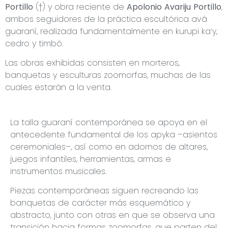
Portillo
(†) y obra reciente de
Apolonio Avariju Portillo
,
ambos seguidores de la práctica escultórica avá
guaraní, realizada fundamentalmente en kurupi ka’y,
cedro y timbó.
Las obras exhibidas consisten en morteros,
banquetas y esculturas zoomorfas, muchas de las
cuales estarán a la venta.
La talla guaraní contemporánea se apoya en el
antecedente fundamental de los apyka –asientos
ceremoniales–, así como en adornos de altares,
juegos infantiles, herramientas, armas e
instrumentos musicales.
Piezas contemporáneas siguen recreando las
banquetas de carácter más esquemático y
abstracto, junto con otras en que se observa una
transición hacia formas zoomorfas, que parten del