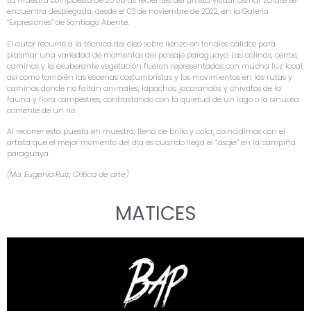
La muestra compuesta de 20 obras recientes del artista visual Osmar Zárate se
encuentra desplegada, desde el 03 de noviembre de 2022, en la Galería
“Expresiones” de Santiago Abente.
El autor recurrió a la técnica del òleo sobre lienzo en tonales cálidos para
plasmar una variedad de momentos del paisaje paraguayo. Las colinas, cerros,
caminos y la exuberante vegetación fueron representadas con mucha luz local,
así como también las escenas costumbristas y los movimientos en las rutas y
caminos donde no faltan animales, lapachos, jacarandás y chivatos de la
fauna y flora campestres, contrastando con la quietud de un lago o la sinuosa
corriente de un río.
Al recorrer esta puesta en muestra, llena de brillo y color, coincidimos con el
artista que el mejor momento del día es cuando llega el “
asaje
” en la campiña
paraguaya.
(Ma. Eugenia Ruíz, Crítica de arte)
MATICES