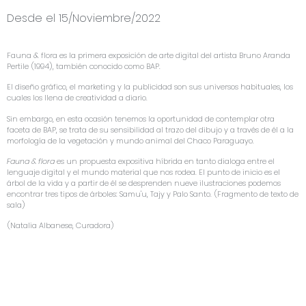
Desde el 15/Noviembre/2022
Fauna & flora es la primera exposición de arte digital del artista Bruno Aranda
Pertile (1994), también conocido como BAP.
El diseño gráfico, el marketing y la publicidad son sus universos habituales, los
cuales los llena de creatividad a diario.
Sin embargo, en esta ocasión tenemos la oportunidad de contemplar otra
faceta de BAP, se trata de su sensibilidad al trazo del dibujo y a través de él a la
morfología de la vegetación y mundo animal del Chaco Paraguayo.
Fauna & flora
es un propuesta expositiva híbrida en tanto dialoga entre el
lenguaje digital y el mundo material que nos rodea. El punto de inicio es el
árbol de la vida y a partir de él se desprenden nueve ilustraciones podemos
encontrar tres tipos de árboles: Samu'u, Tajy y Palo Santo. (Fragmento de texto de
sala)
(Natalia Albanese, Curadora)