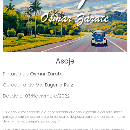
Asaje
Pinturas de
Osmar Zárate
Curaduría de
Ma. Eugenia Ruíz
Desde el 03/Noviembre/2022
“Cuando la mañana del día nace soleada, cuando la plenitud del sol cubre el
paisaje el campo resplandece, la carreta se desplaza tranquila por los senderos
de la inmensa campiña paraguaya”.